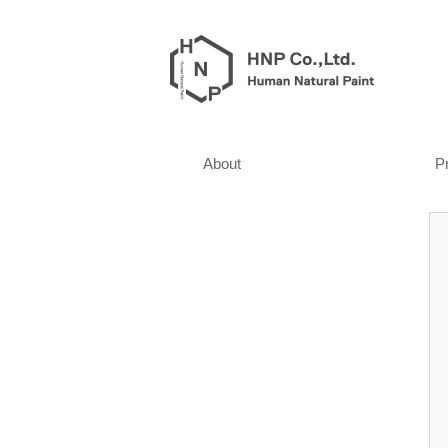
About
P