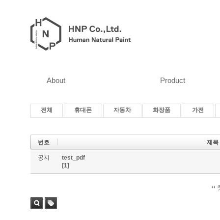
About
Product
전체
휴대폰
자동차
화장품
가전
번호
제목
공지
test_pdf
[1]
검색
태그