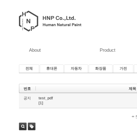
About
Product
전체
휴대폰
자동차
화장품
가전
번호
제목
공지
test_pdf
[1]
검색
태그