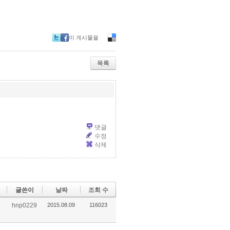
이 게시물을
Tw
Fa
De
itte
ce
lici
r
bo
ou
목록
ok
s
댓글
수정
삭제
글쓴이
날짜
조회 수
hnp0229
2015.08.09
116023