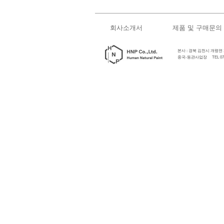
회사소개서
제품 및 구매문의
본사 : 경북 김천시 개령면 개령로
중국-동관사업장 TEL 0769-89