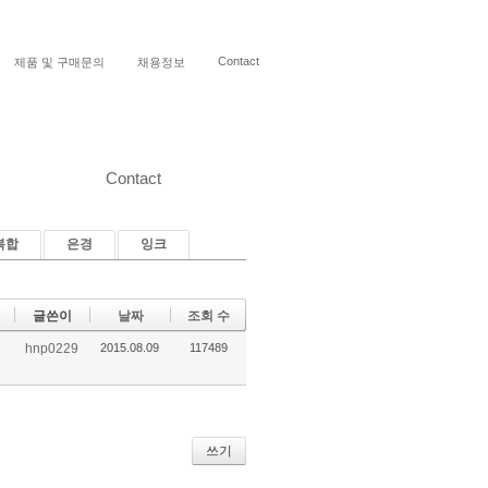
Contact
제품 및 구매문의
채용정보
Contact
복합
은경
잉크
글쓴이
날짜
조회 수
hnp0229
2015.08.09
117489
쓰기