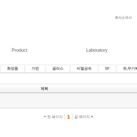
회사소개서
Product
Laboratory
화장품
가전
글라스
비철금속
SF
유,무기
제목
1
첫 페이지
끝 페이지