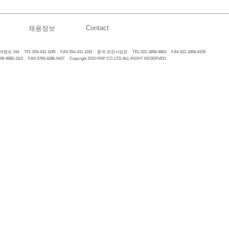
Contact
채용정보
 244 TEL 054-431-1199 FAX 054-431-1193 중국-천진사업장 TEL 022-2858-8863 FAX 022-2858-8159
60-3110 FAX 0769-8286-9437 Copyright 2015 HNP CO.,LTD ALL RIGHT RESERVED