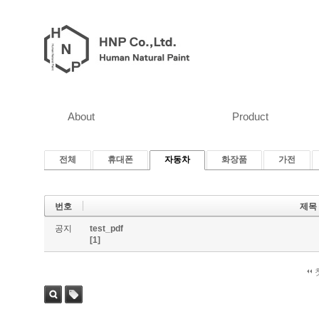
About
Product
전체
휴대폰
자동차
화장품
가전
번호
제목
공지
test_pdf
[1]
검색
태그