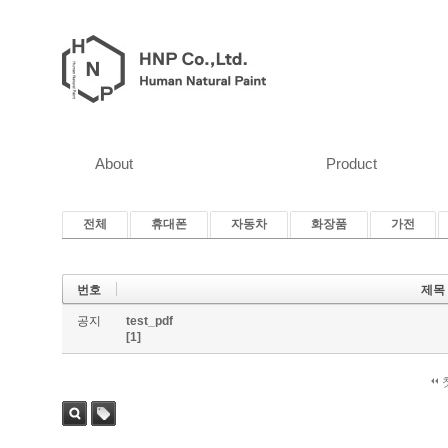
About
Product
전체
휴대폰
자동차
화장품
가전
번호
제목
공지
test_pdf
[1]
검색
태그