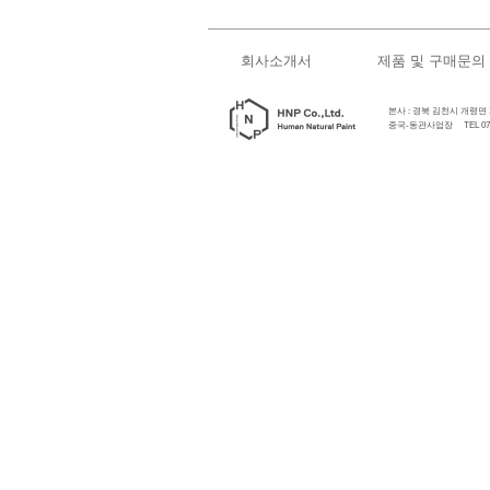
회사소개서
제품 및 구매문의
본사 : 경북 김천시 개령면 개령로
중국-동관사업장 TEL 0769-89