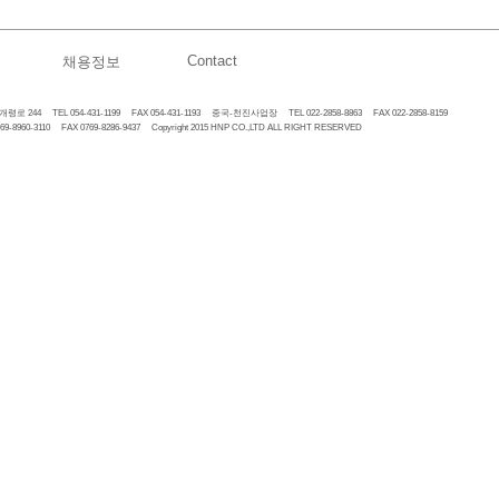
Contact
채용정보
 244 TEL 054-431-1199 FAX 054-431-1193 중국-천진사업장 TEL 022-2858-8863 FAX 022-2858-8159
60-3110 FAX 0769-8286-9437 Copyright 2015 HNP CO.,LTD ALL RIGHT RESERVED