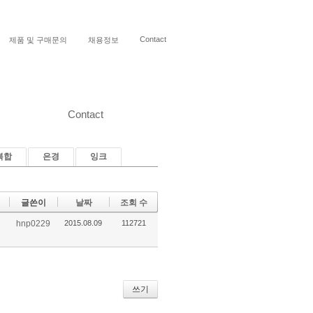
Contact
제품 및 구매문의
채용정보
Contact
복합
은경
잉크
글쓴이
날짜
조회 수
hnp0229
2015.08.09
112721
쓰기