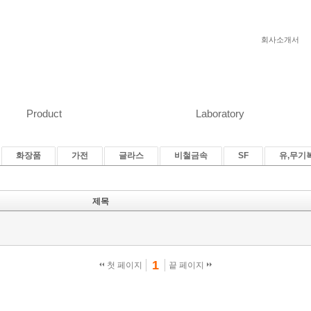
회사소개서
Product
Laboratory
화장품
가전
글라스
비철금속
SF
유,무기
제목
1
첫 페이지
끝 페이지