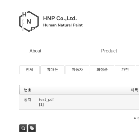
About
Product
전체
휴대폰
자동차
화장품
가전
번호
제목
공지
test_pdf
[1]
검색
태그