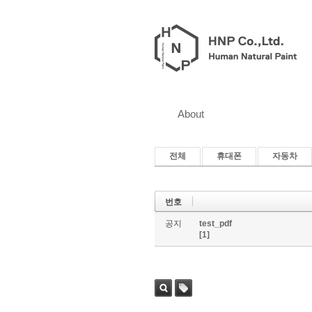
About
전체
휴대폰
자동차
번호
공지
test_pdf
[1]
검색
태그