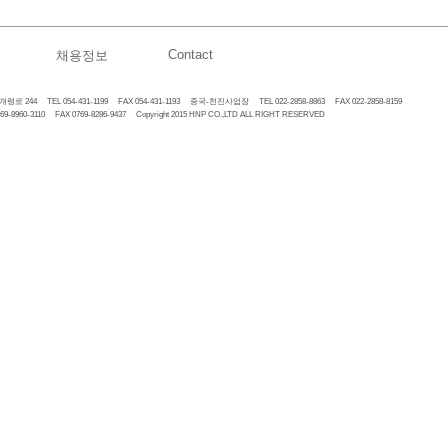
Contact
채용정보
 244 TEL 054-431-1199 FAX 054-431-1193 중국-천진사업장 TEL 022-2858-8863 FAX 022-2858-8159
60-3110 FAX 0769-8286-9437 Copyright 2015 HNP CO.,LTD ALL RIGHT RESERVED