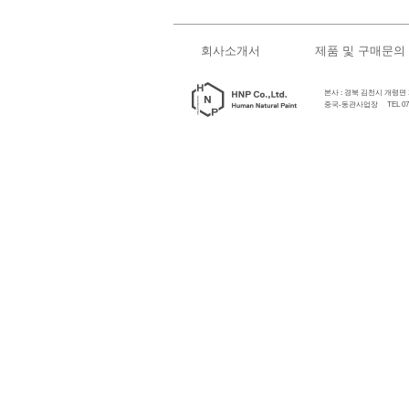
회사소개서
제품 및 구매문의
본사 : 경북 김천시 개령면 개령로
중국-동관사업장 TEL 0769-89