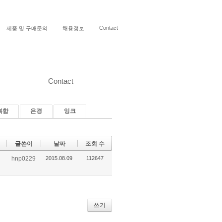
Contact
제품 및 구매문의
채용정보
Contact
복합
은경
잉크
글쓴이
날짜
조회 수
hnp0229
2015.08.09
112647
쓰기