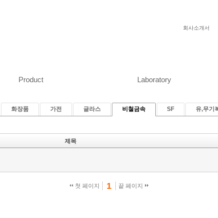
회사소개서
Product
Laboratory
화장품
가전
글라스
비철금속
SF
유,무기
제목
1
첫 페이지
끝 페이지