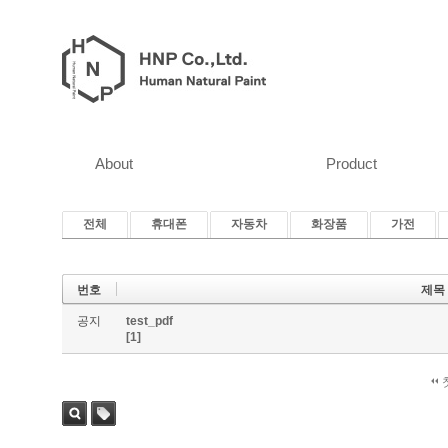
About
Product
전체
휴대폰
자동차
화장품
가전
번호
제목
공지
test_pdf
[1]
검색
태그