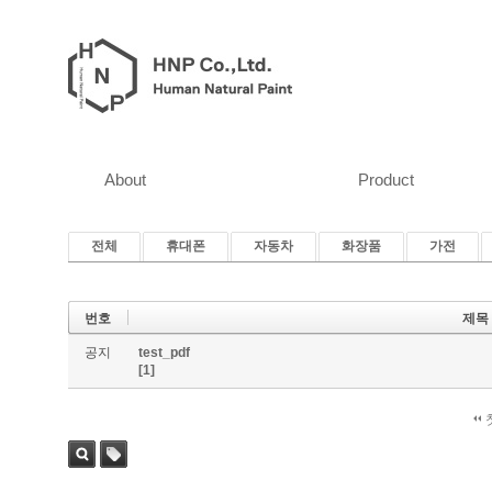
About
Product
전체
휴대폰
자동차
화장품
가전
번호
제목
공지
test_pdf
[1]
검색
태그