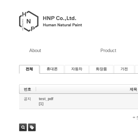
About
Product
전체
휴대폰
자동차
화장품
가전
번호
제목
공지
test_pdf
[1]
검색
태그