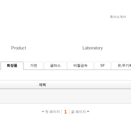
회사소개서
Product
Laboratory
화장품
가전
글라스
비철금속
SF
유,무기
제목
1
첫 페이지
끝 페이지