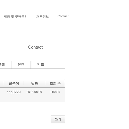
Contact
제품 및 구매문의
채용정보
Contact
복합
은경
잉크
글쓴이
날짜
조회 수
hnp0229
2015.08.09
115494
쓰기