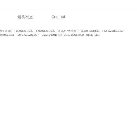
Contact
채용정보
 244 TEL 054-431-1199 FAX 054-431-1193 중국-천진사업장 TEL 022-2858-8863 FAX 022-2858-8159
60-3110 FAX 0769-8286-9437 Copyright 2015 HNP CO.,LTD ALL RIGHT RESERVED