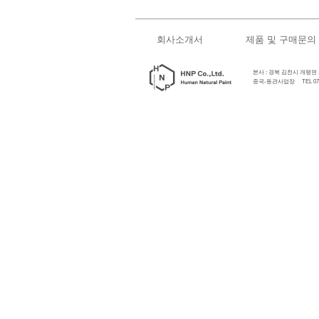
회사소개서
제품 및 구매문의
본사 : 경북 김천시 개령면 개령로
중국-동관사업장 TEL 0769-89