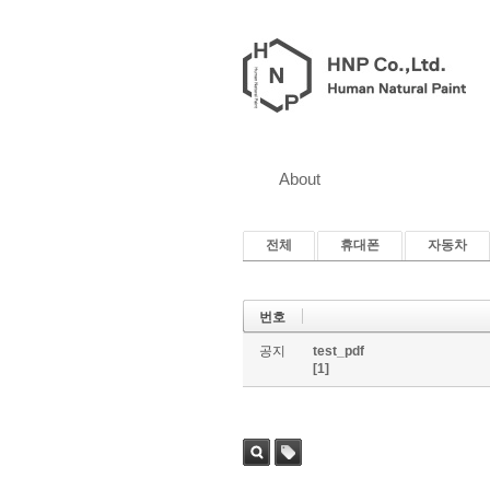
About
전체
휴대폰
자동차
번호
공지
test_pdf
[1]
검색
태그