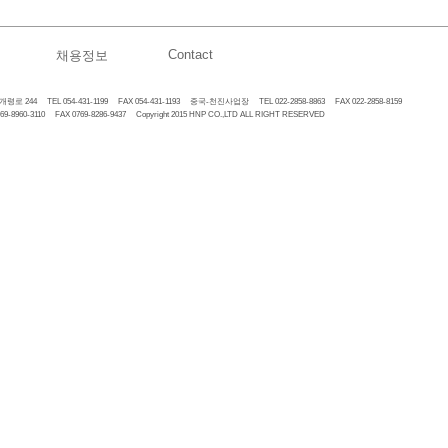
Contact
채용정보
 244 TEL 054-431-1199 FAX 054-431-1193 중국-천진사업장 TEL 022-2858-8863 FAX 022-2858-8159
60-3110 FAX 0769-8286-9437 Copyright 2015 HNP CO.,LTD ALL RIGHT RESERVED