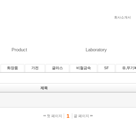
회사소개서
Product
Laboratory
화장품
가전
글라스
비철금속
SF
유,무기
제목
1
첫 페이지
끝 페이지