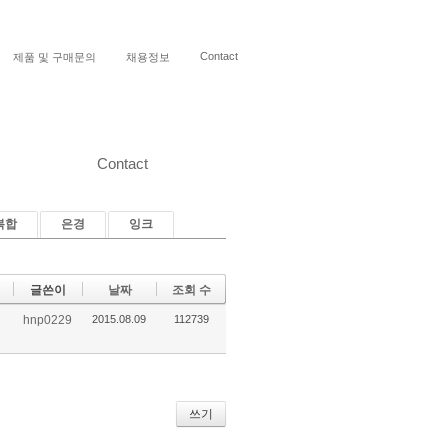
Contact
제품 및 구매문의
채용정보
Contact
복합
은경
잉크
글쓴이
날짜
조회 수
hnp0229
2015.08.09
112739
쓰기