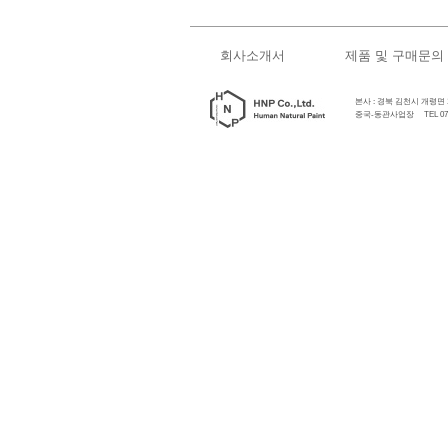
회사소개서
제품 및 구매문의
본사 : 경북 김천시 개령면 개령로
중국-동관사업장 TEL 0769-89