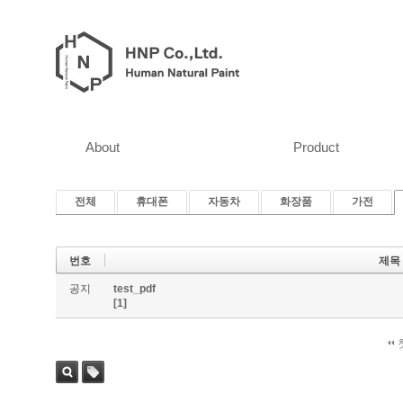
About
Product
전체
휴대폰
자동차
화장품
가전
번호
제목
공지
test_pdf
[1]
검색
태그