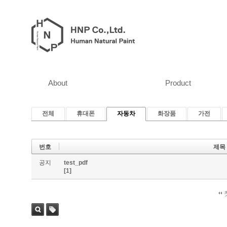
About
Product
전체
휴대폰
자동차
화장품
가전
번호
제목
공지
test_pdf
[1]
검색
태그