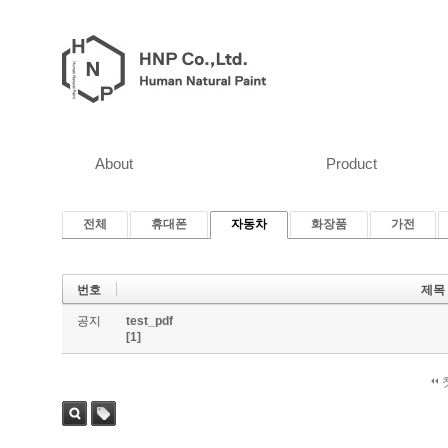
About
Product
전체
휴대폰
자동차
화장품
가전
번호
제목
공지
test_pdf
[1]
검색
태그