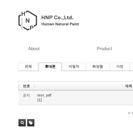
About
Product
전체
휴대폰
자동차
화장품
가전
번호
제목
공지
test_pdf
[1]
검색
태그