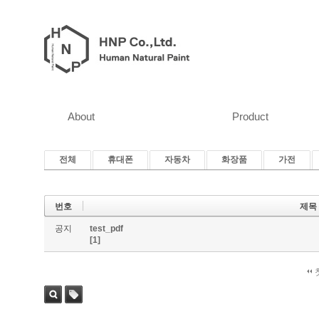
About
Product
전체
휴대폰
자동차
화장품
가전
번호
제목
공지
test_pdf
[1]
검색
태그