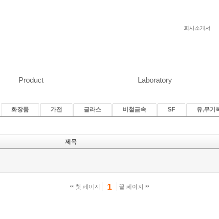
회사소개서
Product
Laboratory
화장품
가전
글라스
비철금속
SF
유,무기
제목
1
첫 페이지
끝 페이지