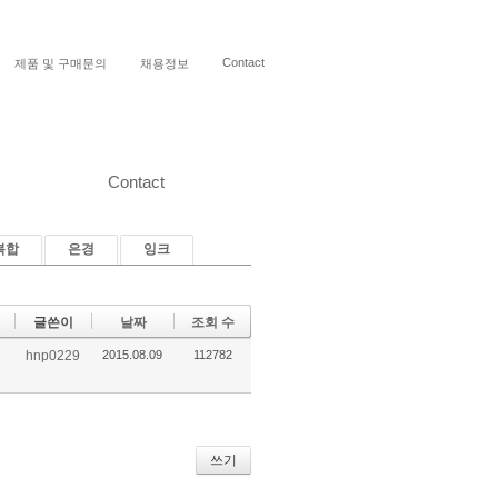
Contact
제품 및 구매문의
채용정보
Contact
복합
은경
잉크
글쓴이
날짜
조회 수
hnp0229
2015.08.09
112782
쓰기