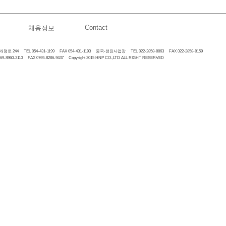
Contact
채용정보
 244 TEL 054-431-1199 FAX 054-431-1193 중국-천진사업장 TEL 022-2858-8863 FAX 022-2858-8159
60-3110 FAX 0769-8286-9437 Copyright 2015 HNP CO.,LTD ALL RIGHT RESERVED