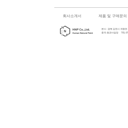
회사소개서
제품 및 구매문의
본사 : 경북 김천시 개령면 개령로
중국-동관사업장 TEL 0769-89