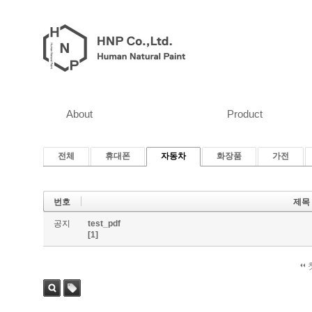
About
Product
전체
휴대폰
자동차
화장품
가전
번호
제목
공지
test_pdf
[1]
검색
태그