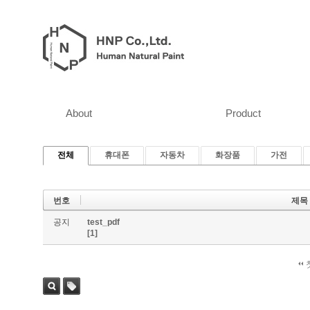
About
Product
전체
휴대폰
자동차
화장품
가전
번호
제목
공지
test_pdf
[1]
검색
태그