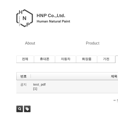
About
Product
전체
휴대폰
자동차
화장품
가전
번호
제목
공지
test_pdf
[1]
검색
태그