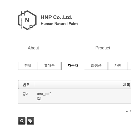
About
Product
전체
휴대폰
자동차
화장품
가전
번호
제목
공지
test_pdf
[1]
검색
태그