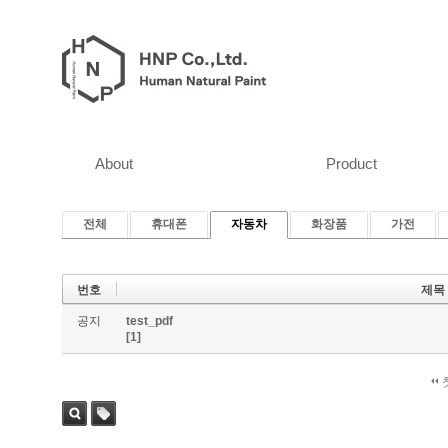
About
Product
전체
휴대폰
자동차
화장품
가전
번호
제목
공지
test_pdf
[1]
검색
태그