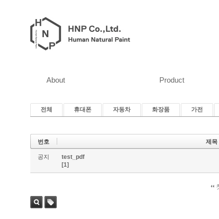
About
Product
전체
휴대폰
자동차
화장품
가전
번호
제목
공지
test_pdf
[1]
검색
태그