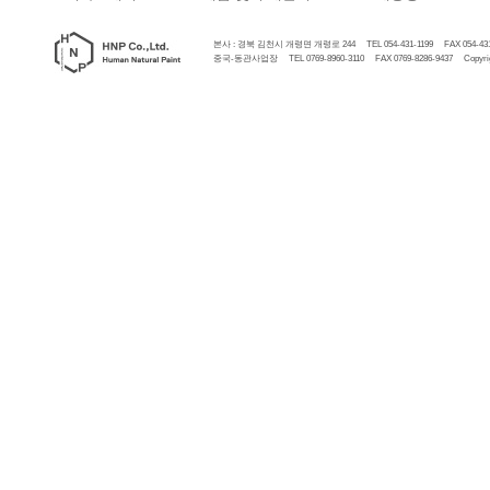
본사 : 경북 김천시 개령면 개령로 244 TEL 054-431-1199 FAX 054-431
중국-동관사업장 TEL 0769-8960-3110 FAX 0769-8286-9437 Copyrigh